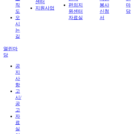
센터
직
편의지
봉사
마
지원사업
도
원센터
신청
당
오
자료실
서
시
는
길
열린마
당
공
지
사
항
고
시/
공
고
자
료
실