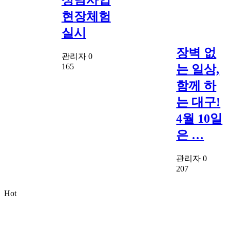
현장체험
실시
장벽 없
관리자
0
165
는 일상,
함께 하
는 대구!
4월 10일
은 …
관리자
0
207
Hot