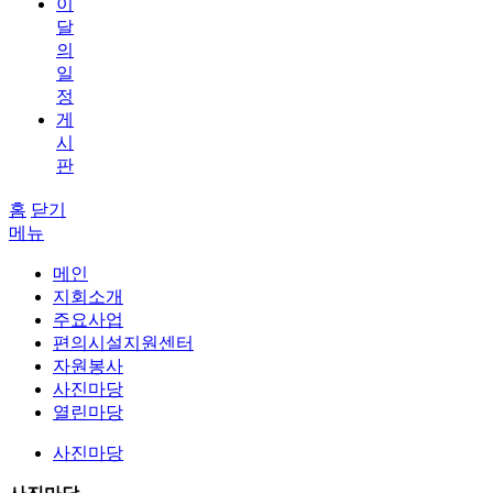
이
달
의
일
정
게
시
판
홈
닫기
메뉴
메인
지회소개
주요사업
편의시설지원센터
자원봉사
사진마당
열린마당
사진마당