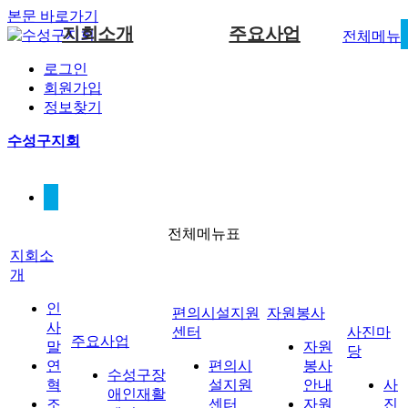
본문 바로가기
지회소개
주요사업
전체메뉴
로그인
인사말
편의시설지원센터
사진마당
수성구장애인재활센터
공지사항
자원봉사 안
회원가입
내
편의시설지원센터
자원봉
정보찾기
연혁
편의지원센터 자료실
지원사업
고시/공고
자원봉사 신
조직도
자료실
수성구지회
청서
오시는길
이달의일정
사진마당
열린마당
게시판
전체메뉴표
지회소
개
인
편의시설지원
자원봉사
사
센터
사진마
주요사업
말
자원
당
연
편의시
봉사
수성구장
혁
설지원
안내
사
애인재활
조
센터
자원
진