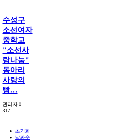
수성구
소선여자
중학교
"소선사
랑나눔"
동아리
사랑의
빵…
관리자
0
317
초기화
날짜순