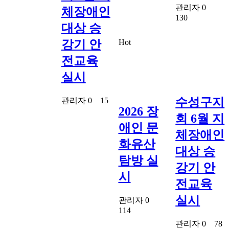
관리자
0
체장애인
130
대상 승
Hot
강기 안
전교육
실시
수성구지
관리자
0
15
2026 장
회 6월 지
애인 문
체장애인
화유산
대상 승
탐방 실
강기 안
시
전교육
실시
관리자
0
114
관리자
0
78