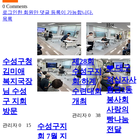
0
Comments
로그인한 회원만 댓글 등록이 가능합니다.
목록
Hot
수성구청
제28회
❤️ 대구
김미애
수성구지
적십자사
복지국장
회 하계
황금2동
님 수성
수련대회
봉사회
구 지회
개최
사랑의
방문
관리자
0
38
빵나눔
수성구지
관리자
0
15
전달
회 7월 지