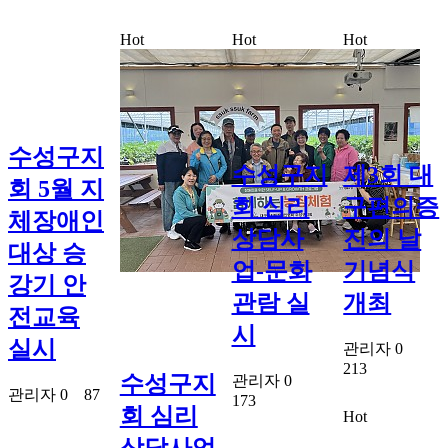
Hot
Hot
Hot
수성구지
수성구지
제3회 대
회 5월 지
회 심리
구편의증
체장애인
상담사
진의 날
대상 승
업-문화
기념식
강기 안
관람 실
개최
전교육
시
실시
관리자
0
213
수성구지
관리자
0
관리자
0
87
173
회 심리
Hot
상담사업