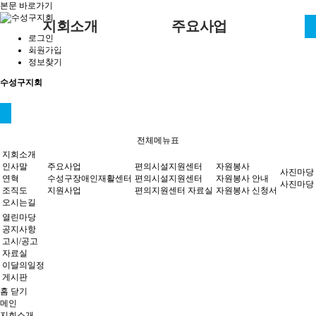
본문 바로가기
지회소개
주요사업
로그인
회원가입
인사말
편의시설지원센터
사진마당
수성구장애인재활센터
공지사항
자원봉사 안
정보찾기
내
편의시설지원센터
자원봉사
수성구지회
연혁
편의지원센터 자료실
지원사업
고시/공고
자원봉사 신
조직도
자료실
청서
오시는길
이달의일정
사진마당
열린마당
전체메뉴표
게시판
지회소개
인사말
주요사업
편의시설지원센터
자원봉사
사진마당
연혁
수성구장애인재활센터
편의시설지원센터
자원봉사 안내
사진마당
조직도
지원사업
편의지원센터 자료실
자원봉사 신청서
오시는길
열린마당
공지사항
고시/공고
자료실
이달의일정
게시판
홈
닫기
메인
지회소개