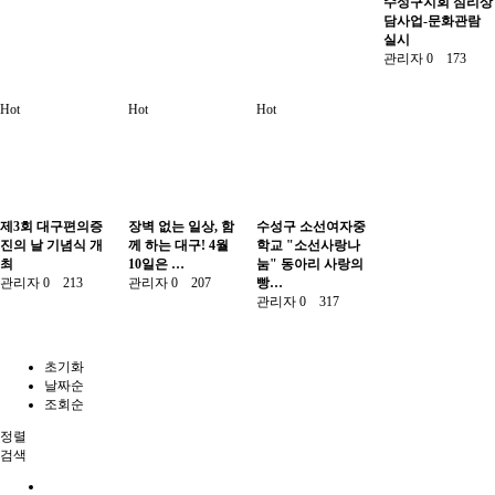
수성구지회 심리상
담사업-문화관람
실시
관리자
0
173
Hot
Hot
Hot
제3회 대구편의증
장벽 없는 일상, 함
수성구 소선여자중
진의 날 기념식 개
께 하는 대구! 4월
학교 "소선사랑나
최
10일은 …
눔" 동아리 사랑의
관리자
0
213
관리자
0
207
빵…
관리자
0
317
초기화
날짜순
조회순
정렬
검색