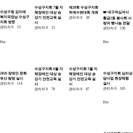
수성구지회 7월 지
제28회 수성구지회
수성구청 김미애
❤️ 대구적십자사
체장애인 대상 승
하계수련대회 개최
복지국장님 수성구
강기 안전교육 실
관리자
0
38
황금2동 봉사회 사
지회 방문
시
랑의 빵나눔 전달
관리자
0
13
관리자
0
15
관리자
0
130
Hot
Hot
수성구지회 6월 지
수성구지회 5월 지
2026 장애인 문화
수성구지회 심리상
체장애인 대상 승
체장애인 대상 승
유산 탐방 실시
담사업 현장체험
강기 안전교육 실
강기 안전교육 실
관리자
0
114
실시
시
시
관리자
0
165
관리자
0
78
관리자
0
87
Hot