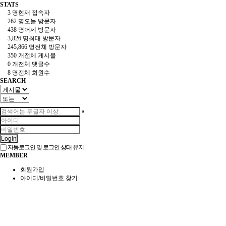
STATS
3 명
현재 접속자
262 명
오늘 방문자
438 명
어제 방문자
3,826 명
최대 방문자
245,866 명
전체 방문자
350 개
전체 게시물
0 개
전체 댓글수
8 명
전체 회원수
SEARCH
Login
자동로그인 및 로그인 상태 유지
MEMBER
회원가입
아이디/비밀번호 찾기