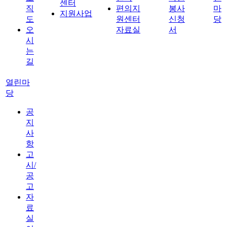
센터
직
편의지
봉사
마
지원사업
도
원센터
신청
당
오
자료실
서
시
는
길
열린마
당
공
지
사
항
고
시/
공
고
자
료
실