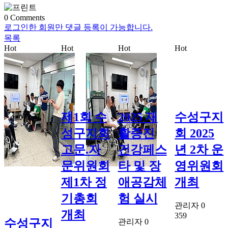
0
Comments
로그인한 회원만 댓글 등록이 가능합니다.
목록
Hot
Hot
Hot
Hot
제1회 수
2025 재
수성구지
성구지회
활증진
회 2025
고문.자
건강페스
년 2차 운
문위원회
타 및 장
영위원회
제1차 정
애공감체
개최
기총회
험 실시
관리자
0
개최
359
수성구지
관리자
0