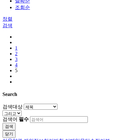
날짜순
조회순
정렬
검색
1
2
3
4
5
Search
검색대상
검색어
필수
검색
닫기