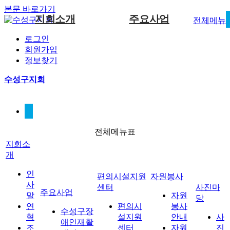
본문 바로가기
지회소개
주요사업
전체메뉴
로그인
인사말
편의시설지원센터
사진마당
수성구장애인재활센터
공지사항
자원봉사 안
회원가입
내
편의시설지원센터
자원봉
정보찾기
연혁
편의지원센터 자료실
지원사업
고시/공고
자원봉사 신
조직도
자료실
수성구지회
청서
오시는길
이달의일정
사진마당
열린마당
게시판
전체메뉴표
지회소
개
인
편의시설지원
자원봉사
사
센터
사진마
주요사업
말
자원
당
연
편의시
봉사
수성구장
혁
설지원
안내
사
애인재활
조
센터
자원
진