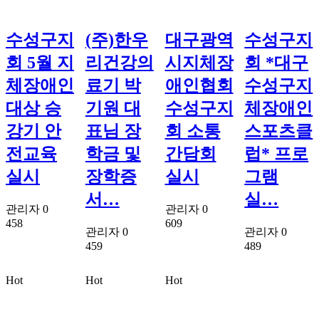
수성구지
(주)한우
대구광역
수성구지
회 5월 지
리건강의
시지체장
회 *대구
체장애인
료기 박
애인협회
수성구지
대상 승
기원 대
수성구지
체장애인
강기 안
표님 장
회 소통
스포츠클
전교육
학금 및
간담회
럽* 프로
실시
장학증
실시
그램
서…
실…
관리자
0
관리자
0
458
609
관리자
0
관리자
0
459
489
Hot
Hot
Hot