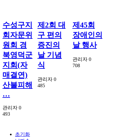
수성구지
제2회 대
제45회
회자문위
구 편의
장애인의
원회 경
증진의
날 행사
북영덕군
날 기념
관리자
0
지회(자
식
708
매결연)
관리자
0
산불피해
485
…
관리자
0
493
초기화