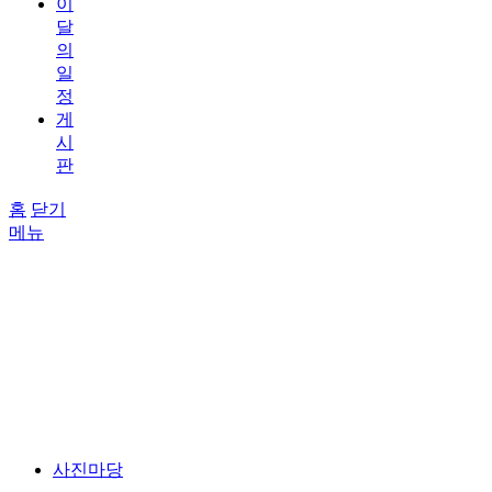
이
달
의
일
정
게
시
판
홈
닫기
메뉴
사진마당