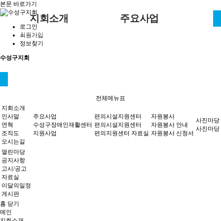
본문 바로가기
지회소개
주요사업
로그인
회원가입
인사말
편의시설지원센터
사진마당
수성구장애인재활센터
공지사항
자원봉사 안
정보찾기
내
편의시설지원센터
자원봉사
수성구지회
연혁
편의지원센터 자료실
지원사업
고시/공고
자원봉사 신
조직도
자료실
청서
오시는길
이달의일정
사진마당
열린마당
전체메뉴표
게시판
지회소개
인사말
주요사업
편의시설지원센터
자원봉사
사진마당
연혁
수성구장애인재활센터
편의시설지원센터
자원봉사 안내
사진마당
조직도
지원사업
편의지원센터 자료실
자원봉사 신청서
오시는길
열린마당
공지사항
고시/공고
자료실
이달의일정
게시판
홈
닫기
메인
지회소개