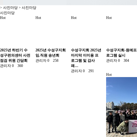
> 사진마당 > 사진마당
사진마당
Hot
Hot
Hot
Hot
2025년 하반기 수
2025년 수성구지회
수성구지회 2025년
수성구지회-원예프
성구편의센터 사전
임.직원 송년회
마지막 이미용 프
로그램 실시
점검 위원 간담회
관리자
0
258
로그램 및 감사
관리자
0
304
관리자
0
360
패…
관리자
0
291
Hot