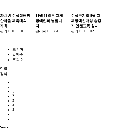
2025년 수성장애인
11월 11일은 지체
수성구지회 9월 지
한마음 체육대회
장애인의 날입니
체장애인대상 승강
개최
다.
기 안전교육 실시
관리자
0
310
관리자
0
361
관리자
0
302
초기화
날짜순
조회순
정렬
검색
1
2
3
4
5
Search